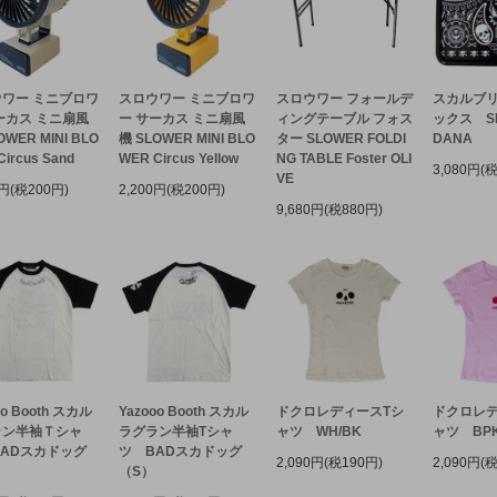
ワー ミニブロワ
スロウワー ミニブロワ
スロウワー フォールデ
スカルブ
ーカス ミニ扇風
ー サーカス ミニ扇風
ィングテーブル フォス
ックス SK
OWER MINI BLO
機 SLOWER MINI BLO
ター SLOWER FOLDI
DANA
ircus Sand
WER Circus Yellow
NG TABLE Foster OLI
3,080円(
VE
0円(税200円)
2,200円(税200円)
9,680円(税880円)
oo Booth スカル
Yazooo Booth スカル
ドクロレディースTシ
ドクロレデ
ラン半袖Ｔシャ
ラグラン半袖Tシャ
ャツ WH/BK
ャツ BPK
ADスカドッグ
ツ BADスカドッグ
2,090円(税190円)
2,090円(
）
（S）