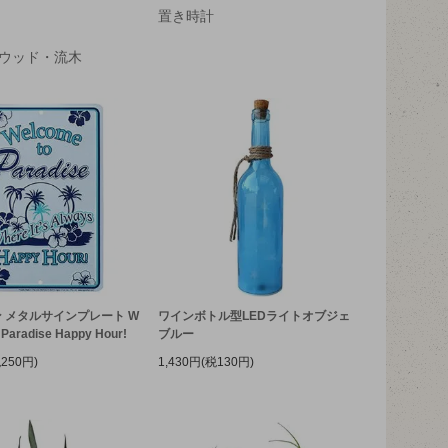
置き時計
ウッド・流木
 メタルサインプレート W
ワインボトル型LEDライトオブジェ
 Paradise Happy Hour!
ブルー
税250円)
1,430円(税130円)