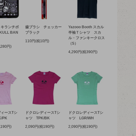
リキランチボ
歯ブラシ チェッカー
Yazooo Booth スカル
ULL BAN
ブラック
半袖Ｔシャツ スカ
ル・ファンキークロス
110円(税10円)
（S）
税280円)
4,290円(税390円)
ィースTシ
ドクロレディースTシ
ドクロレディースTシ
/PK
ャツ TPK/BK
ャツ LGR/WH
税190円)
2,090円(税190円)
2,090円(税190円)