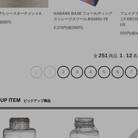
ずらリースオーナメントA
HABANA BASE フォールディング
フェイクプ
ストレージスツール BSS001-YE
ニF DECOR
税88円)
US
4,378円(税398円)
550円(税5
251
1
12
全
商品
-
表
1
2
3
4
5
6
7
 UP ITEM
ピックアップ商品