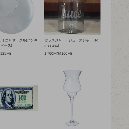
 ミニ F サークル(ハンキ
ガラスジャー・ジュースジャー Ho
ベース)
mestead
税125円)
1,760円(税160円)