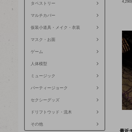
4,29
タペストリー
マルチカバー
仮装小道具・メイク・衣装
マスク・お面
ゲーム
人体模型
ミュージック
パーティージョーク
セクシーグッズ
ドリフトウッド・流木
その他
最近