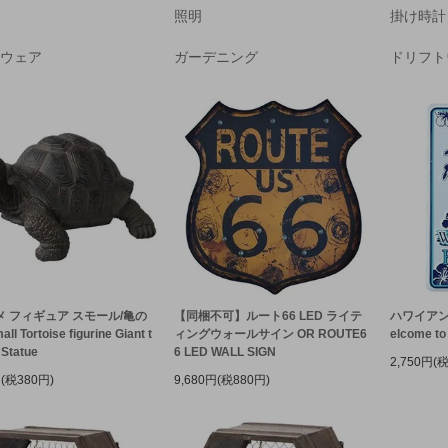
照明
掛け時計
ウェア
ガーデニング
ドリフト
 フィギュア スモール/亀の
【同梱不可】ルート66 LED ライテ
ハワイアン
l Tortoise figurine Giant t
ィングウォールサイン OR ROUTE6
elcome to
 Statue
6 LED WALL SIGN
2,750円(
円(税380円)
9,680円(税880円)