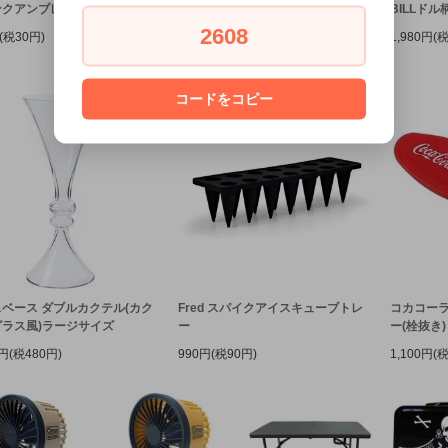
ンクアンブレラ4Pセット
SAサーフボード箸セット BEACH-
BILLド
PK
2608
(税30円)
1,980円(
1,650円(税150円)
コードをコピー
ベース ダブルカクテル(カク
Fred スパイクアイスキューブトレ
コカコーラ
グラス風)ラージサイズ
ー
ー(栓抜き)
0円(税480円)
990円(税90円)
1,100円(