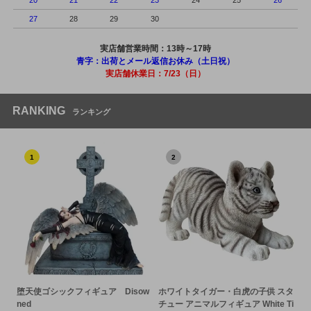
20
21
22
23
24
25
26
27
28
29
30
実店舗営業時間：13時～17時
青字：出荷とメール返信お休み（土日祝）
実店舗休業日：7/23（日）
RANKING
ランキング
1
2
堕天使ゴシックフィギュア Disow
ホワイトタイガー・白虎の子供 スタ
ned
チュー アニマルフィギュア White Ti