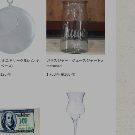
 ミニ F サークル(ハンキ
ガラスジャー・ジュースジャー Ho
ベース)
mestead
税125円)
1,760円(税160円)