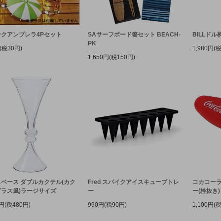
ンクアンブレラ4Pセット
SAサーフボード箸セット BEACH-
BILLド
PK
(税30円)
1,980円(
1,650円(税150円)
ベース ダブルカクテル(カク
Fred スパイクアイスキューブトレ
コカコーラ
グラス風)ラージサイズ
ー
ー(栓抜き)
0円(税480円)
990円(税90円)
1,100円(