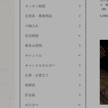
ラグ
ツ M
キッチン雑貨
（M
文房具・事務用品
4,29
小物入れ
生活雑貨
家具＆照明
キャンドル
キャンドルホルダー
お香・お香立て
喫煙具
貯金箱
ポスター