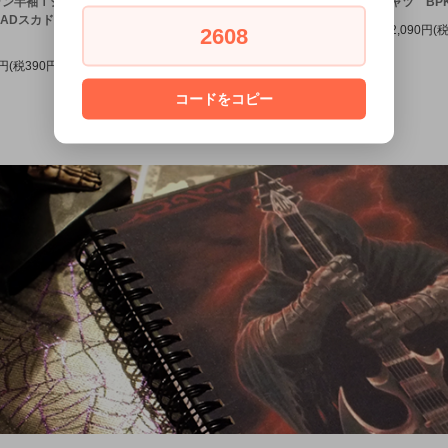
ラン半袖Ｔシャ
ラグラン半袖Tシャ
ャツ WH/BK
ャツ BPK
ADスカドッグ
ツ BADスカドッグ
2,090円(税190円)
2,090円(
2608
）
（S）
0円(税390円)
4,290円(税390円)
コードをコピー