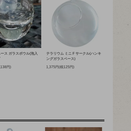
ース ガラスボウル(泡入
テラリウム ミニ F サークル(ハンキ
ズ
ングガラスベース)
税138円)
1,375円(税125円)