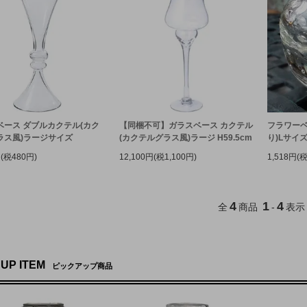
ベース ダブルカクテル(カク
【同梱不可】ガラスベース カクテル
フラワーベ
ラス風)ラージサイズ
(カクテルグラス風)ラージ H59.5cm
り)Lサイ
円(税480円)
12,100円(税1,100円)
1,518円(
4
1
4
全
商品
-
表示
 UP ITEM
ピックアップ商品