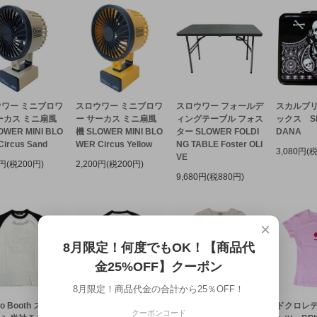
ワー ミニブロワ
スロウワー ミニブロワ
スロウワー フォールデ
スカルブ
ーカス ミニ扇風
ー サーカス ミニ扇風
ィングテーブル フォス
ックス SK
OWER MINI BLO
機 SLOWER MINI BLO
ター SLOWER FOLDI
DANA
ircus Sand
WER Circus Yellow
NG TABLE Foster OLI
3,080円(
VE
0円(税200円)
2,200円(税200円)
9,680円(税880円)
×
8月限定！何度でもOK！【商品代
金25%OFF】クーポン
8月限定！商品代金の合計から25％OFF！
oo Booth スカル
Yazooo Booth スカル
ドクロレディースTシ
ドクロレデ
クーポンコード