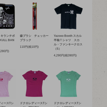
リキランチボ
歯ブラシ チェッカー
Yazooo Booth スカル
ULL BAN
ブラック
半袖Ｔシャツ スカ
ル・ファンキークロス
110円(税10円)
（S）
税280円)
4,290円(税390円)
ィースTシ
ドクロレディースTシ
ドクロレディースTシ