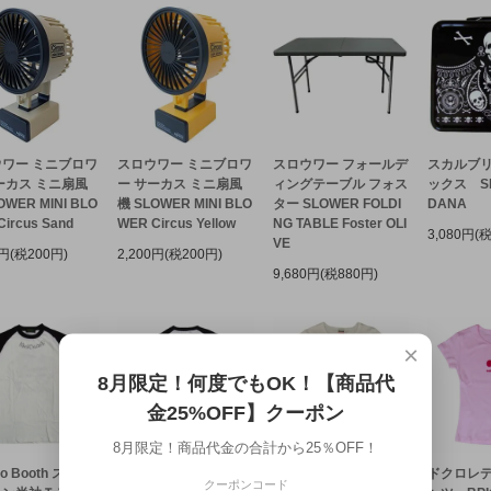
ワー ミニブロワ
スロウワー ミニブロワ
スロウワー フォールデ
スカルブ
ーカス ミニ扇風
ー サーカス ミニ扇風
ィングテーブル フォス
ックス SK
OWER MINI BLO
機 SLOWER MINI BLO
ター SLOWER FOLDI
DANA
ircus Sand
WER Circus Yellow
NG TABLE Foster OLI
3,080円(
VE
0円(税200円)
2,200円(税200円)
9,680円(税880円)
×
8月限定！何度でもOK！【商品代
金25%OFF】クーポン
8月限定！商品代金の合計から25％OFF！
oo Booth スカル
Yazooo Booth スカル
ドクロレディースTシ
ドクロレデ
クーポンコード