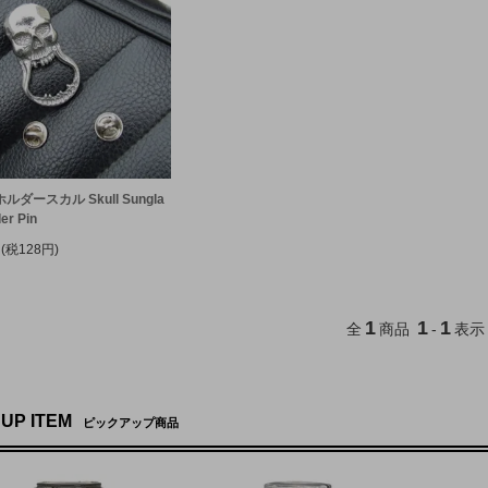
ダースカル Skull Sungla
er Pin
円(税128円)
1
1
1
全
商品
-
表示
 UP ITEM
ピックアップ商品