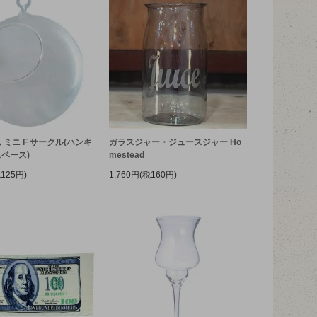
 ミニ F サークル(ハンキ
ガラスジャー・ジュースジャー Ho
ベース)
mestead
税125円)
1,760円(税160円)