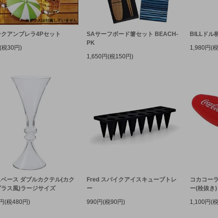
ンクアンブレラ4Pセット
SAサーフボード箸セット BEACH-
BILLド
PK
(税30円)
1,980円(
1,650円(税150円)
ベース ダブルカクテル(カク
Fred スパイクアイスキューブトレ
コカコーラ
グラス風)ラージサイズ
ー
ー(栓抜き)
0円(税480円)
990円(税90円)
1,100円(