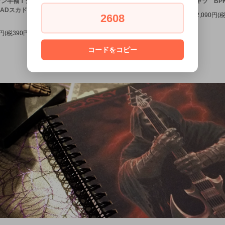
ラン半袖Ｔシャ
ラグラン半袖Tシャ
ャツ WH/BK
ャツ BPK
ADスカドッグ
ツ BADスカドッグ
2,090円(税190円)
2,090円(
2608
）
（S）
0円(税390円)
4,290円(税390円)
コードをコピー