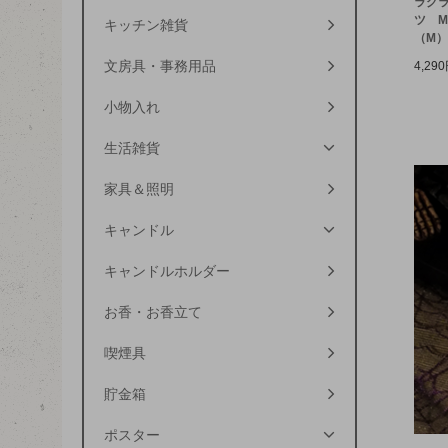
ラグ
ツ M
キッチン雑貨
（M
文房具・事務用品
4,29
小物入れ
生活雑貨
家具＆照明
キャンドル
キャンドルホルダー
お香・お香立て
喫煙具
貯金箱
ポスター